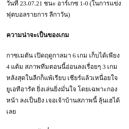
วันที่ 23.07.21 ชนะ อาร์เกซ 1-0 (ในการแข่ง
ฟุตบอลรายการ ลีกาวัน)
ความน่าจะเป็นของเกม
กาซเมตัน เปิดฤดูกาลมา 6 เกม เก็บได้เพียง
4 แต้ม สภาพทีมตอนนี้อ่อนลงเรื่อยๆ 3 เกม
หลังสุดในลีกก็แพ้เรียบ เชียร์แล้วเหนื่อยใจ
ยูเอทีอารัต ยิ่งเล่นยิ่งมั่นใจ โดยเฉพาะกอง
หน้า ลงเป็นยิง เจอเจ้าบ้านสภาพนี้ ลุ้นเฮได้
เลย