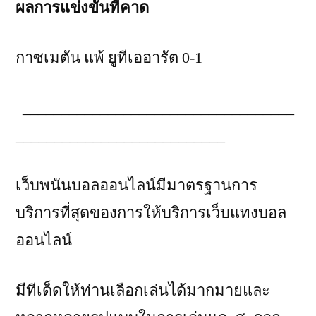
ผลการแข่งขันที่คาด
กาซเมตัน แพ้ ยูทีเออารัต 0-1
___________________________________
___________________________
เว็บพนันบอลออนไลน์มีมาตรฐานการ
บริการที่สุดของการให้บริการเว็บแทงบอล
ออนไลน์
มีทีเด็ดให้ท่านเลือกเล่นได้มากมายและ