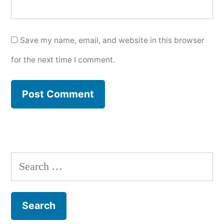
Save my name, email, and website in this browser
for the next time I comment.
Search
for: