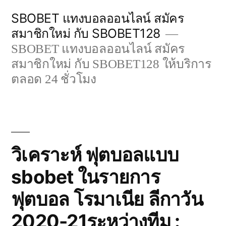
Skip
SBOBET แทงบอลออนไลน์ สมัคร
to
สมาชิกใหม่ กับ SBOBET128
content
SBOBET แทงบอลออนไลน์ สมัคร
สมาชิกใหม่ กับ SBOBET128 ให้บริการ
ตลอด 24 ชั่วโมง
วิเคราะห์ ฟุตบอลแบบ
sbobet ในรายการ
ฟุตบอล โรมาเนีย ลีกาวัน
2020-21ระหว่างทีม :