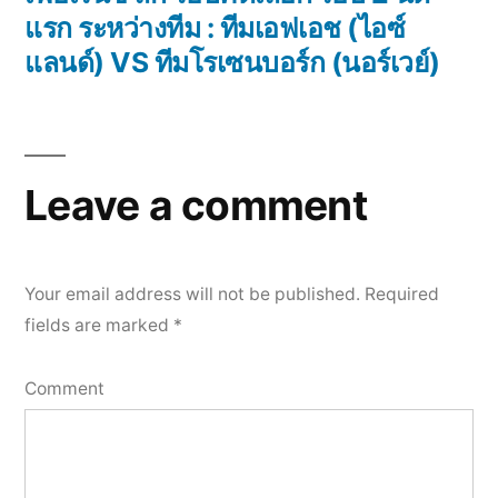
แรก ระหว่างทีม : ทีมเอฟเอช (ไอซ์
แลนด์) VS ทีมโรเซนบอร์ก (นอร์เวย์)
Leave a comment
Your email address will not be published.
Required
fields are marked
*
Comment