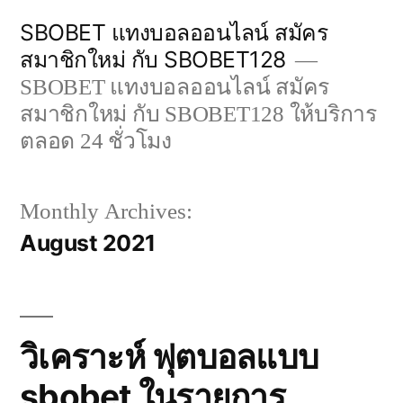
Skip
SBOBET แทงบอลออนไลน์ สมัคร
to
สมาชิกใหม่ กับ SBOBET128
content
SBOBET แทงบอลออนไลน์ สมัคร
สมาชิกใหม่ กับ SBOBET128 ให้บริการ
ตลอด 24 ชั่วโมง
Monthly Archives:
August 2021
วิเคราะห์ ฟุตบอลแบบ
sbobet ในรายการ