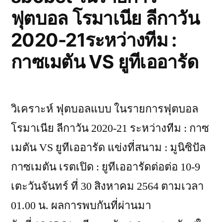
ฟุตบอล โรมาเนีย ลีกาวัน
2020-21ระหว่างทีม :
กาซเมตัน VS ยูทีเออารัด
วิเคราะห์ ฟุตบอลแบบ ในรายการฟุตบอล
โรมาเนีย ลีกาวัน 2020-21 ระหว่างทีม : กาซ
เมตัน VS ยูทีเออารัด แข่งที่สนาม : มูนิซิปัล
กาซเมตัน เรตเปิด : ยูทีเออารัดต่อต่อ 10-9
เตะวันจันทร์ ที่ 30 สิงหาคม 2564 ตามเวลา
01.00 น. ผลการพบกันที่ผ่านมา