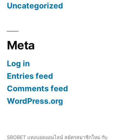
Uncategorized
Meta
Log in
Entries feed
Comments feed
WordPress.org
SBOBET แทงบอลออนไลน์ สมัครสมาชิกใหม่ กับ