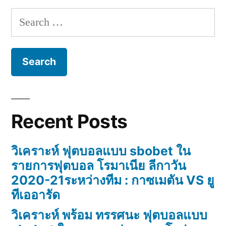
Search
for:
Recent Posts
วิเคราะห์ ฟุตบอลแบบ sbobet ใน
รายการฟุตบอล โรมาเนีย ลีกาวัน
2020-21ระหว่างทีม : กาซเมตัน VS ยู
ทีเออารัด
วิเคราะห์ พร้อม ทรรศนะ ฟุตบอลแบบ