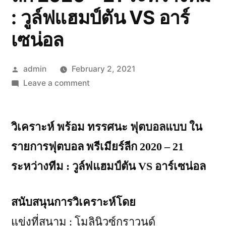
: วูล์ฟแฮมป์ตัน VS อาร์
เซน่อล
Posted
admin
February 2, 2021
by
on
Leave a comment
วิเคราะห์
พร้อม
วิเคราะห์ พร้อม ทรรศนะ ฟุตบอลแบบ
ทรรศนะ
ใน
ฟุตบอล
รายการฟุตบอล พรีเมียร์ลีก 2020 – 21
แบบ
ระหว่างทีม : วูล์ฟแฮมป์ตัน VS อาร์เซน่อล
แทง
บอล
ใน
สนับสนุนการวิเคราะห์โดย
รายการ
แข่งที่สนาม : โมลินิวซ์กราวนด์
ฟุตบอล