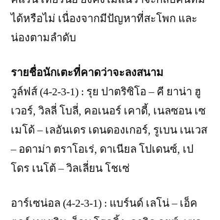
ได้หรือไม่ เนื่องจากมีปัญหาที่สะโพก และ
น่องตามลำดับ
รายชื่อนักเตะที่คาดว่าจะลงสนาม
วูล์ฟส์ (4-2-3-1) : รุย ปาตริซิโอ – คี ยาน่า ฮู
เวอร์, วิลลี่ โบลี่, คอเนอร์ เคาดี้, เนลซอน เซ
เมโด้ – เลอันเดร เดนดองเกอร์, รูเบน เนเวส
– อดาม่า ตราโอเร่, ดาเนียล โปเดนซ์, เป
โดร เนโต้ – วิลเลี่ยน โชเซ่
อาร์เซน่อล (4-2-3-1) : แบร์นด์ เลโน่ – เอ็ค