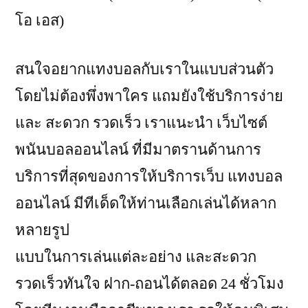
โอ เอส)
สนใจอยากแทงบอลกับเราในแบบส่วนตัว
โดยไม่ต้องพึ่งพาใคร แถมยังใช้บริการง่าย
และ สะดวก รวดเร็ว เราแนะนำ
เว็บไซต์
พนันบอลออนไลน์ ที่มีมาตรานด้านการ
บริการที่สุดของการให้บริการเว็บ แทงบอล
ออนไลน์ มีทีเด็ดให้ท่านเลือกเล่นได้หลาก
หลายรูป
แบบในการเล่นแต่ละอย่าง และสะดวก
รวดเร็วทันใจ ฝาก-ถอนได้ตลอด 24 ชั่วโมง