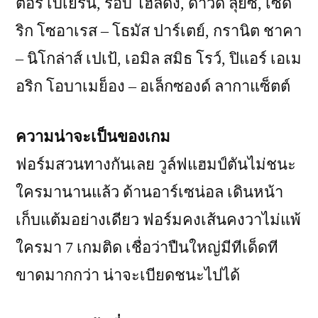
ตอร์ เบเยริน, ร็อบ โฮลดิ้ง, ดาวิด ลุยซ์, เซด
ริก โซอาเรส – โธมัส ปาร์เตย์, กรานิต ชาคา
– นิโกล่าส์ เปเป้, เอมิล สมิธ โรว์, ปิแอร์ เอเม
อริก โอบาเมย็อง – อเล็กซองด์ ลากาแซ็ตต์
ความน่าจะเป็นของเกม
ฟอร์มสวนทางกันเลย วูล์ฟแฮมป์ตันไม่ชนะ
ใครมานานแล้ว ด้านอาร์เซน่อล เดินหน้า
เก็บแต้มอย่างเดียว ฟอร์มคงเส้นคงวาไม่แพ้
ใครมา 7 เกมติด เชื่อว่าปืนใหญ่มีทีเด็ดที
ขาดมากกว่า น่าจะเบียดชนะไปได้