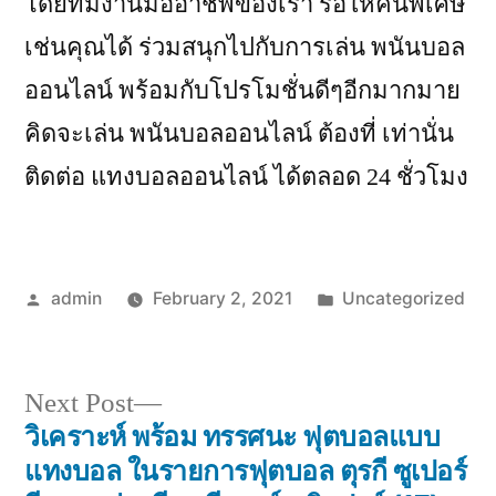
โดยทีมงานมืออาชีพของเรา รอให้คนพิเศษ
เช่นคุณได้ ร่วมสนุกไปกับการเล่น พนันบอล
ออนไลน์ พร้อมกับโปรโมชั่นดีๆอีกมากมาย
คิดจะเล่น พนันบอลออนไลน์ ต้องที่
เท่านั่น
ติดต่อ แทงบอลออนไลน์ ได้ตลอด 24 ชั่วโมง
Posted
Posted
admin
February 2, 2021
Uncategorized
by
in
Next
Next Post
post:
วิเคราะห์ พร้อม ทรรศนะ ฟุตบอลแบบ
Post
แทงบอล ในรายการฟุตบอล ตุรกี ซูเปอร์