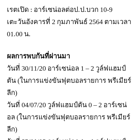
พรีเมียร์
เรตเปิด : อาร์เซน่อลต่อป.ป.บวก 10-9
ลีก
เตะวันอังคารที่ 2 กุมภาพันธ์ 2564 ตามเวลา
2020
01.00 น.
–
21
ระหว่าง
ผลการพบกันที่ผ่านมา
ทีม
วันที่ 30/11/20 อาร์เซน่อล 1 – 2 วูล์ฟแฮมป์
:
วูล์ฟ
ตัน (ในการแข่งขันฟุตบอลรายการ พรีเมียร์
แฮม
ลีก)
ป์
วันที่ 04/07/20 วูล์ฟแฮมป์ตัน 0 – 2 อาร์เซน่
ตัน
VS
อล (ในการแข่งขันฟุตบอลรายการ พรีเมียร์
อาร์
ลีก)
เซน่
อล