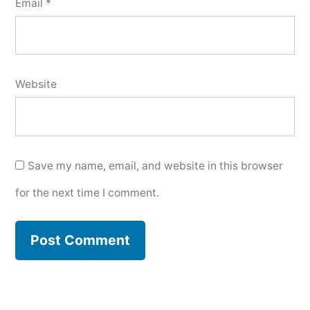
Email
*
Website
Save my name, email, and website in this browser
for the next time I comment.