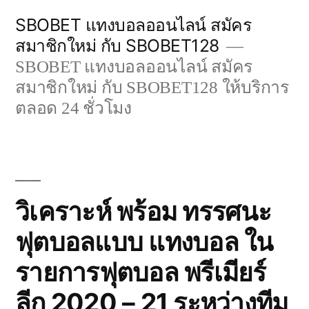
Skip
SBOBET แทงบอลออนไลน์ สมัคร
to
สมาชิกใหม่ กับ SBOBET128
content
SBOBET แทงบอลออนไลน์ สมัคร
สมาชิกใหม่ กับ SBOBET128 ให้บริการ
ตลอด 24 ชั่วโมง
วิเคราะห์ พร้อม ทรรศนะ
ฟุตบอลแบบ แทงบอล ใน
รายการฟุตบอล พรีเมียร์
ลีก 2020 – 21 ระหว่างทีม