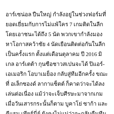
อาร์เซน่อล ปืนใหญ่ กำลังอยู่ในช่วงฟอร์มที่
ยอดเยี่ยมกับการไม่แพ้ใคร 7 เกมติดในลีก
โดยเอาชนะได้ถึง 5 นัด พวกเขากำลังมอง
หาโอกาสคว้าชัย 4 นัดเยือนติดต่อกันในลีก
เป็นครั้งแรก ตั้งแต่เดือนตุลาคม ปี 2016 มิ
เกล อาร์เตต้า กุนซือชาวสเปนจะได้ ปิแอร์-
เอเมอริก โอบาเมย็อง กลับสู่ทีมอีกครั้ง ขณะ
ที่ อเล็กซองด์ ลากาแซ็ตต์ ก็คาดว่าจะได้ลง
เล่นต่อเนื่อง แม้ว่าจะเจ็บศีรษะมาจากเกม
เมื่อวันเสารกระนั้นก็ตาม บูคาโย่ ซาก้า และ
คีแรน เทียร์นี่ย์ ยังคงไม่แน่ว่าจะกลับคืนทีม