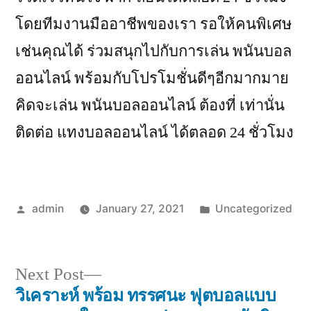
โดยทีมงานมืออาชีพของเรา รอให้คนพิเศษ
เช่นคุณได้ ร่วมสนุกไปกับการเล่น พนันบอล
ออนไลน์ พร้อมกับโปรโมชั่นดีๆอีกมากมาย
คิดจะเล่น พนันบอลออนไลน์ ต้องที่
เท่านั่น
ติดต่อ แทงบอลออนไลน์ ได้ตลอด 24 ชั่วโมง
Posted
Posted
admin
January 27, 2021
Uncategorized
by
in
Next
Next Post
post:
วิเคราะห์ พร้อม ทรรศนะ ฟุตบอลแบบ
Post