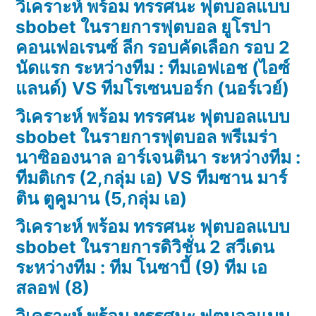
วิเคราะห์ พร้อม ทรรศนะ ฟุตบอลแบบ
sbobet ในรายการฟุตบอล ยูโรปา
คอนเฟอเรนซ์ ลีก รอบคัดเลือก รอบ 2
นัดแรก ระหว่างทีม : ทีมเอฟเอช (ไอซ์
แลนด์) VS ทีมโรเซนบอร์ก (นอร์เวย์)
วิเคราะห์ พร้อม ทรรศนะ ฟุตบอลแบบ
sbobet ในรายการฟุตบอล พรีเมร่า
นาซิอองนาล อาร์เจนตินา ระหว่างทีม :
ทีมติเกร (2,กลุ่ม เอ) VS ทีมซาน มาร์
ติน ตูคูมาน (5,กลุ่ม เอ)
วิเคราะห์ พร้อม ทรรศนะ ฟุตบอลแบบ
sbobet ในรายการดิวิชั่น 2 สวีเดน
ระหว่างทีม : ทีม โนซาบี้ (9) ทีม เอ
สลอฟ (8)
วิเคราะห์ พร้อม ทรรศนะ ฟุตบอลแบบ