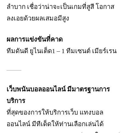
ลำบาก เชื่อว่าน่าจะเป็นเกมที่สูสี โอกาส
ลงเอยด้วยผลเสมอมีสูง
ผลการแข่งขันที่คาด
ทีมดันดี ยูไนเต็ด1 – 1 ทีมเซนต์ เมียร์เรน
เว็บพนันบอลออนไลน์ มีมาตรฐานการ
บริการ
ที่สุดของการให้บริการเว็บ แทงบอล
ออนไลน์ มีทีเด็ดให้ท่านเลือกเล่นได้