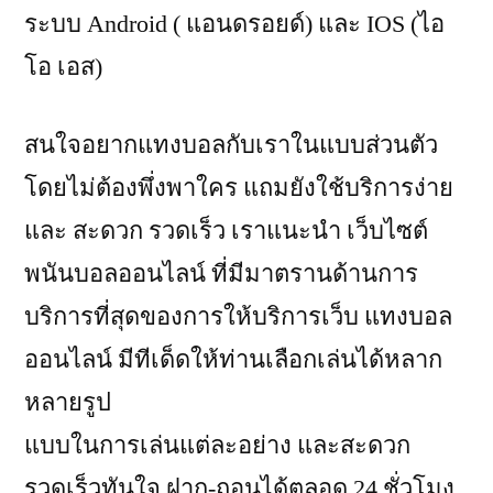
ระบบ Android ( แอนดรอยด์) และ IOS (ไอ
โอ เอส)
สนใจอยากแทงบอลกับเราในแบบส่วนตัว
โดยไม่ต้องพึ่งพาใคร แถมยังใช้บริการง่าย
และ สะดวก รวดเร็ว เราแนะนำ
เว็บไซต์
พนันบอลออนไลน์ ที่มีมาตรานด้านการ
บริการที่สุดของการให้บริการเว็บ แทงบอล
ออนไลน์ มีทีเด็ดให้ท่านเลือกเล่นได้หลาก
หลายรูป
แบบในการเล่นแต่ละอย่าง และสะดวก
รวดเร็วทันใจ ฝาก-ถอนได้ตลอด 24 ชั่วโมง