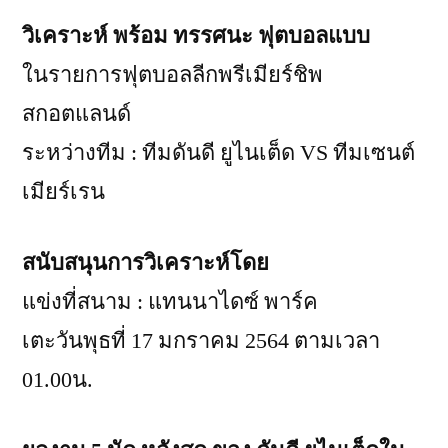
รายการ
วิเคราะห์ พร้อม ทรรศนะ ฟุตบอลแบบ
ฟุตบอล
พรีเมียร์
ในรายการฟุตบอลลีกพรีเมียร์ชิพ
ชิพ
สกอตแลนด์
สกอตแลนด์
ระหว่างทีม : ทีมดันดี ยูไนเต็ด VS ทีมเซนต์
–
2021
เมียร์เรน
ระหว่าง
ทีม
สนับสนุนการวิเคราะห์โดย
:ทีม
ดัน
แข่งที่สนาม : แทนนาไดซ์ พาร์ค
ดี
เตะวันพุธที่ 17 มกราคม 2564 ตามเวลา
ยูไนเต็ด(6)VS
01.00น.
ทีม
เซนต์
เมีย