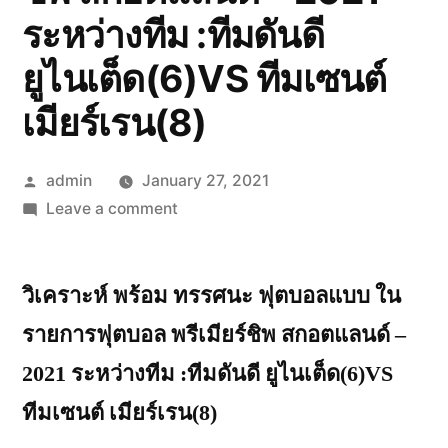
ระหว่างทีม :ทีมดันดี
ยูไนเต็ด(6)VS ทีมเซนต์
เมียร์เรน(8)
Posted
admin
January 27, 2021
by
on
Leave a comment
วิเคราะห์
พร้อม
วิเคราะห์ พร้อม ทรรศนะ ฟุตบอลแบบ
ทรรศนะ
ใน
ฟุตบอล
รายการฟุตบอล พรีเมียร์ชิพ สกอตแลนด์ –
แบบ
2021 ระหว่างทีม :ทีมดันดี ยูไนเต็ด(6)VS
แทง
บอล
ทีมเซนต์ เมียร์เรน(8)
ใน