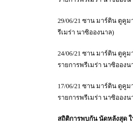
29/06/21 ซาน มาร์ติน ตูค
รีเมร่า นาซิอองนาล)
24/06/21 ซาน มาร์ติน ตูคู
รายการพรีเมร่า นาซิอองน
17/06/21 ซาน มาร์ติน ตูคูม
รายการพรีเมร่า นาซิอองน
สถิติการพบกัน นัดหลังสุด