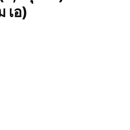
ม เอ)