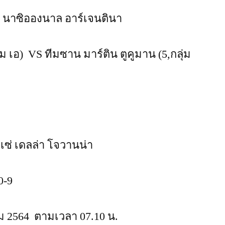
นา
 นาซิอองนาล อาร์เจนตินา
ซิ
ออง
ุ่ม เอ) VS ทีมซาน มาร์ติน ตูคูมาน (5,กลุ่ม
นาล
อาร์เจนตินา
ระหว่าง
ทีม
:
ทีม
ติ
จเซ่ เดลล่า โจวานน่า
เกร
(2,กลุ่ม
0-9
เอ)
VS
ทีม
คม 2564 ตามเวลา 07.10 น.
ซาน