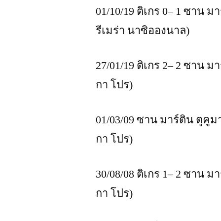
01/10/19 ติเกร 0– 1 ซาน 
รีเมร่า นาซิอองนาล)
27/01/19 ติเกร 2– 2 ซาน ม
กา โปร)
01/03/09 ซาน มาร์ติน ตูคู
กา โปร)
30/08/08 ติเกร 1– 2 ซาน ม
กา โปร)