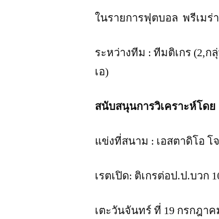
ในรายการฟุตบอล พรีเมร่า
ระหว่างทีม : ทีมติเกร (2,กล
เอ)
สนับสนุนการวิเคราะห์โดย
แข่งที่สนาม : เอสตาดิโอ โ
เรตเปิด: ติเกรต่อป.ป.บวก 1
เตะวันจันทร์ ที่ 19 กรกฎา