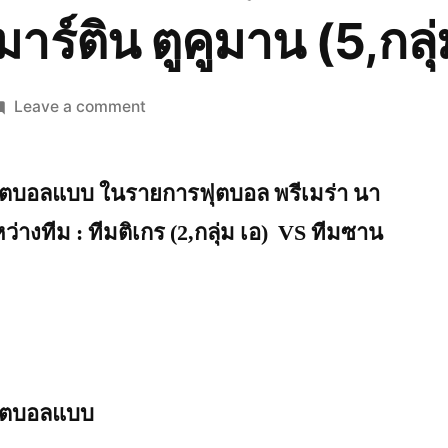
ร์ติน ตูคูมาน (5,กลุ่
on
Leave a comment
วิเคราะห์
พร้อม
 ฟุตบอลแบบ
ในรายการฟุตบอล พรีเมร่า นา
ทรรศนะ
ฟุตบอล
่างทีม : ทีมติเกร (2,กลุ่ม เอ) VS ทีมซาน
แบบ
sbobet
ใน
รายการ
ฟุตบอล
พรี
ฟุตบอลแบบ
เม
ร่า