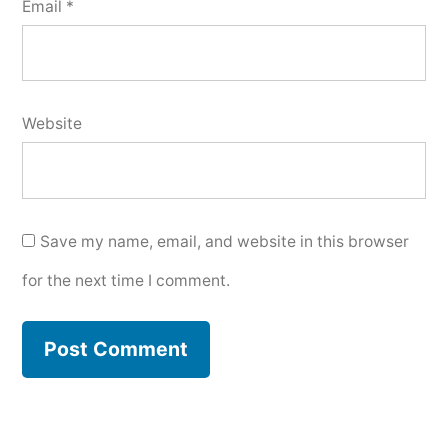
Email
*
Website
Save my name, email, and website in this browser
for the next time I comment.