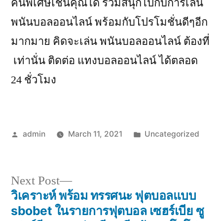
คนพิเศษเช่นคุณได้ ร่วมสนุกไปกับการเล่น
พนันบอลออนไลน์ พร้อมกับโปรโมชั่นดีๆอีก
มากมาย คิดจะเล่น พนันบอลออนไลน์ ต้องที่
เท่านั่น ติดต่อ แทงบอลออนไลน์ ได้ตลอด
24 ชั่วโมง
Posted
Posted
admin
March 11, 2021
Uncategorized
by
in
Next
Next Post
post:
วิเคราะห์ พร้อม ทรรศนะ ฟุตบอลแบบ
Post
sbobet ในรายการฟุตบอล เซฮร์เบีย ซู