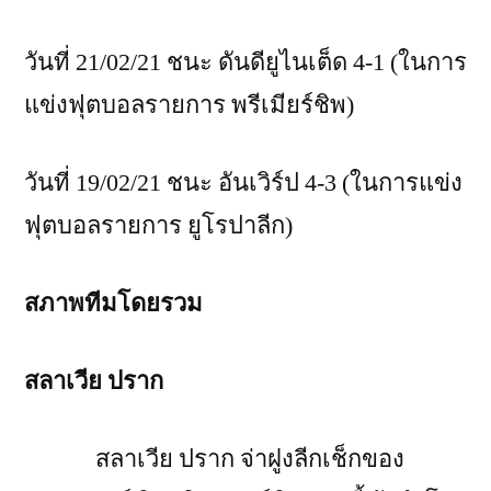
วันที่ 21/02/21 ชนะ ดันดียูไนเต็ด 4-1 (ในการ
แข่งฟุตบอลรายการ พรีเมียร์ชิพ)
วันที่ 19/02/21 ชนะ อันเวิร์ป 4-3 (ในการแข่ง
ฟุตบอลรายการ ยูโรปาลีก)
สภาพทีมโดยรวม
สลาเวีย ปราก
สลาเวีย ปราก จ่าฝูงลีกเช็กของ