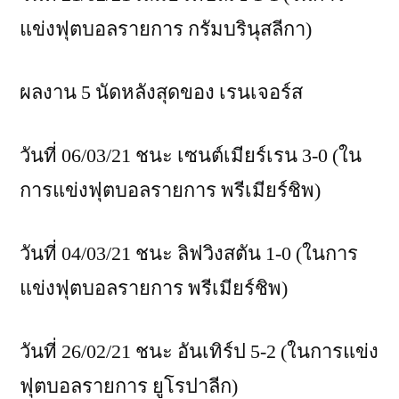
แข่งฟุตบอลรายการ กรัมบรินุสลีกา)
ผลงาน 5 นัดหลังสุดของ เรนเจอร์ส
วันที่ 06/03/21 ชนะ เซนต์เมียร์เรน 3-0 (ใน
การแข่งฟุตบอลรายการ พรีเมียร์ชิพ)
วันที่ 04/03/21 ชนะ ลิฟวิงสตัน 1-0 (ในการ
แข่งฟุตบอลรายการ พรีเมียร์ชิพ)
วันที่ 26/02/21 ชนะ อันเทิร์ป 5-2 (ในการแข่ง
ฟุตบอลรายการ ยูโรปาลีก)