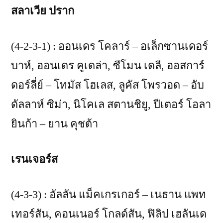
สลาเวีย ปราก
(4-2-3-1) : ออนเดร โคลาร์ – อเล็กซานเดอร์
บาห์, ออนเดร คูเดล่า, ซีโมน เดลี, ออสการ์
ดอร์ลี่ย์ – โทมัส โฮเลส, ลูคัส โพรวอด – อับ
ดัลลาห์ ซิม่า, นิโคเล สตานชิยู, ปีเตอร์ โอลา
ยินก้า – ยาน คุชต้า
เรนเจอร์ส
(4-3-3) : อัลลัน แม็คเกรเกอร์ – เนธาน แพท
เทอร์สัน, คอนเนอร์ โกลด์สัน, ฟิลิป เฮลันเด