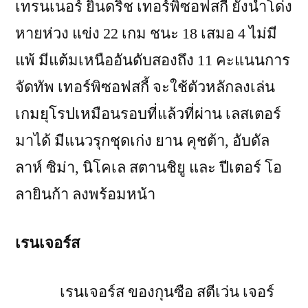
เทรนเนอร์ ยินดริช เทอร์พิซอฟสกี้ ยังนำโด่ง
หายห่วง แข่ง 22 เกม ชนะ 18 เสมอ 4 ไม่มี
แพ้ มีแต้มเหนืออันดับสองถึง 11 คะแนนการ
จัดทัพ เทอร์พิซอฟสกี้ จะใช้ตัวหลักลงเล่น
เกมยุโรปเหมือนรอบที่แล้วที่ผ่าน เลสเตอร์
มาได้ มีแนวรุกชุดเก่ง ยาน คุชต้า, อับดัล
ลาห์ ซิม่า, นิโคเล สตานชิยู และ ปีเตอร์ โอ
ลายินก้า ลงพร้อมหน้า
เรนเจอร์ส
เรนเจอร์ส ของกุนซือ สตีเว่น เจอร์