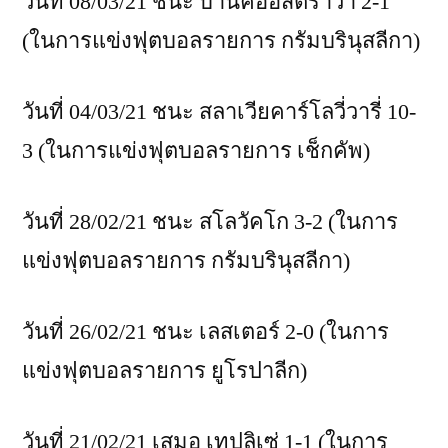
วันที่ 08/03/21 ชนะ บานิคออสตราวา 2-1
(ในการแข่งฟุตบอลรายการ กรัมบรินุสลีกา)
วันที่ 04/03/21 ชนะ สลาเวียคาร์โลวี่วารี่ 10-
3 (ในการแข่งฟุตบอลรายการ เช็กคัพ)
วันที่ 28/02/21 ชนะ สโลวัคโก 3-2 (ในการ
แข่งฟุตบอลรายการ กรัมบรินุสลีกา)
วันที่ 26/02/21 ชนะ เลสเตอร์ 2-0 (ในการ
แข่งฟุตบอลรายการ ยูโรปาลีก)
วันที่ 21/02/21 เสมอ เทปลิเซ่ 1-1 (ในการ