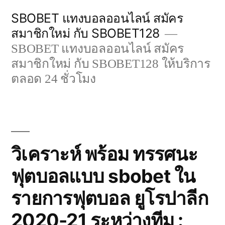
Skip
SBOBET แทงบอลออนไลน์ สมัคร
to
สมาชิกใหม่ กับ SBOBET128
content
SBOBET แทงบอลออนไลน์ สมัคร
สมาชิกใหม่ กับ SBOBET128 ให้บริการ
ตลอด 24 ชั่วโมง
วิเคราะห์ พร้อม ทรรศนะ
ฟุตบอลแบบ sbobet ใน
รายการฟุตบอล ยูโรปาลีก
2020-21 ระหว่างทีม :