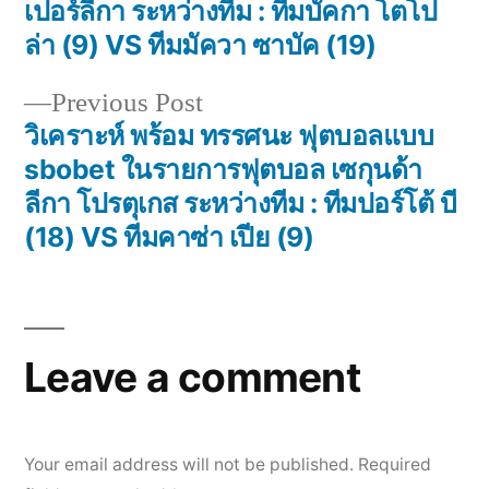
navigation
เปอร์ลีกา ระหว่างทีม : ทีมบัคกา โตโป
ล่า (9) VS ทีมมัควา ซาบัค (19)
Previous
Previous Post
post:
วิเคราะห์ พร้อม ทรรศนะ ฟุตบอลแบบ
sbobet ในรายการฟุตบอล เซกุนด้า
ลีกา โปรตุเกส ระหว่างทีม : ทีมปอร์โต้ บี
(18) VS ทีมคาซ่า เปีย (9)
Leave a comment
Your email address will not be published.
Required