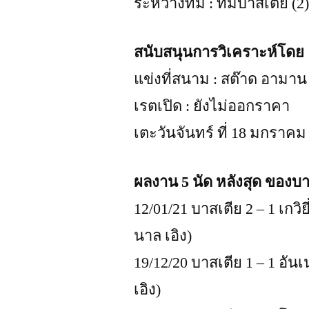
ระหว่างทีม : ทีมบาสเตีย (2
สนับสนุนการวิเคราะห์โดย
แข่งที่สนาม : สต๊าด อามาน 
เรตเปิด : ยังไม่ออกราคา
เตะวันจันทร์ ที่ 18 มกราค
ผลงาน 5 นัด หลังสุด ของ
12/01/21 บาสเตีย 2 – 1 เก
นาล เอิง)
19/12/20 บาสเตีย 1 – 1 อ
เอิง)