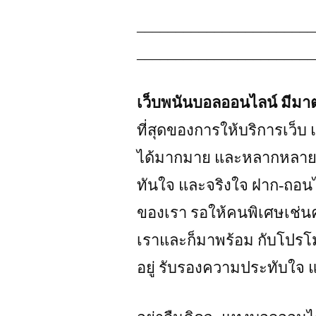
_______________________
_______________________
เว็บพนันบอลออนไลน์ มีม
ที่สุดของการให้บริการเว็บ
ได้มากมาย และหลากหลาย
ทันใจ และจริงใจ ฝาก-ถอนไ
ของเรา รอให้คนพิเศษเช่น
เราและก็มาพร้อม กับโปรโ
อยู่ รับรองความประทับใจ