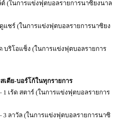
ชเล่ต์ (ในการแข่งฟุตบอลรายการนาซิยงนาล
เตีย-
บอร์
โก้
ยง ดูแชร์ (ในการแข่งฟุตบอลรายการนาซิยง
(13)
๊าด บริโอแช็ง (ในการแข่งฟุตบอลรายการ
าสเตีย-บอร์โก้ในทุกรายการ
3 – 1 เร้ด สตาร์ (ในการแข่งฟุตบอลรายการ
1 – 3 ลาวัล (ในการแข่งฟุตบอลรายการนาซิ