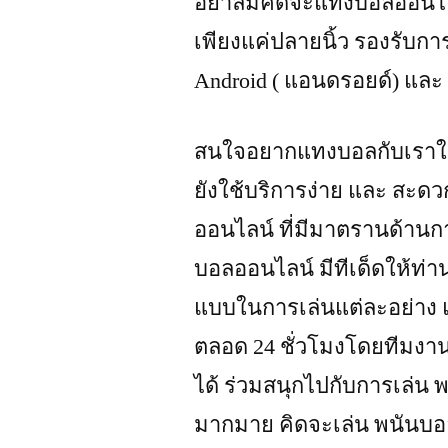
อย่าลืมคิดจะแทงบอลออนไลน
เพียงแค่ปลายนิ้ว รองรับกา
Android ( แอนดรอยด์) และ 
สนใจอยากแทงบอลกับเราใน
ยังใช้บริการง่าย และ สะด
ออนไลน์ ที่มีมาตรานด้านก
บอลออนไลน์ มีทีเด็ดให้ท่
แบบในการเล่นแต่ละอย่าง 
ตลอด 24 ชั่วโมงโดยทีมงา
ได้ ร่วมสนุกไปกับการเล่น 
มากมาย คิดจะเล่น พนันบอล