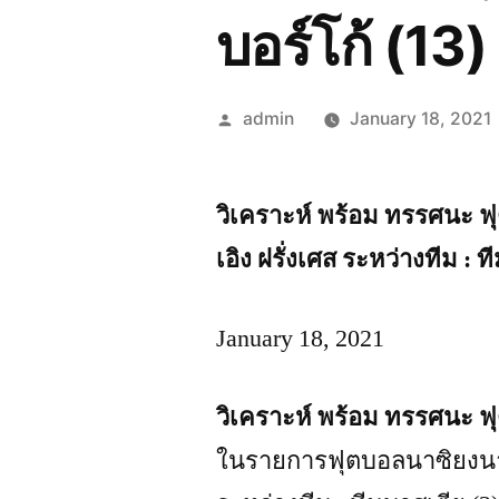
บอร์โก้ (13)
Posted
admin
January 18, 2021
by
วิเคราะห์ พร้อม ทรรศนะ
เอิง ฝรั่งเศส ระหว่างทีม : 
January 18, 2021
วิเคราะห์ พร้อม ทรรศนะ 
ในรายการฟุตบอลนาซิยงนาล 