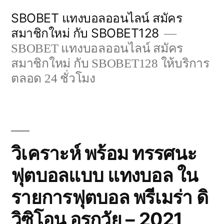
Skip
SBOBET แทงบอลออนไลน์ สมัคร
to
สมาชิกใหม่ กับ SBOBET128
content
SBOBET แทงบอลออนไลน์ สมัคร
สมาชิกใหม่ กับ SBOBET128 ให้บริการ
ตลอด 24 ชั่วโมง
วิเคราะห์ พร้อม ทรรศนะ
ฟุตบอลแบบ แทงบอล ใน
รายการฟุตบอล พรีเมร่า ดิ
วิซิโอน อุรุกวัย – 2021