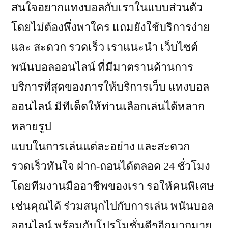
สนใจอยากแทงบอลกับเราในแบบส่วนตัว
โดยไม่ต้องพึ่งพาใคร แถมยังใช้บริการง่าย
และ สะดวก รวดเร็ว เราแนะนำ
เว็บไซต์
พนันบอลออนไลน์ ที่มีมาตรานด้านการ
บริการที่สุดของการให้บริการเว็บ แทงบอล
ออนไลน์ มีทีเด็ดให้ท่านเลือกเล่นได้หลาก
หลายรูป
แบบในการเล่นแต่ละอย่าง และสะดวก
รวดเร็วทันใจ ฝาก-ถอนได้ตลอด 24 ชั่วโมง
โดยทีมงานมืออาชีพของเรา รอให้คนพิเศษ
เช่นคุณได้ ร่วมสนุกไปกับการเล่น พนันบอล
ออนไลน์ พร้อมกับโปรโมชั่นดีๆอีกมากมาย