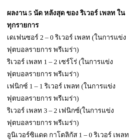
:
ผลงาน 5 นัด หลังสุด ของ ริเวอร์ เพลท ใน
ทีม
ริ
ทุกรายการ
เวอร์
เดเฟนซอร์ 2 – 0 ริเวอร์ เพลท (ในการแข่ง
เพลท
(
ฟุตบอลรายการ พรีเมร่า)
9)
ริเวอร์ เพลท 1 – 2 เซร์โร่ (ในการแข่ง
VS
ฟุตบอลรายการ พรีเมร่า)
ที
มดานู
เฟนิกซ์ 1 – 1 ริเวอร์ เพลท (ในการแข่ง
บิโอ
ฟุตบอลรายการ พรีเมร่า)
(16)
ริเวอร์ เพลท 3 – 2 เฟนิกซ์(ในการแข่ง
ฟุตบอลรายการ พรีเมร่า)
อูนิเวอร์ซิแดด กาโตลิกัส 1 – 0 ริเวอร์ เพลท