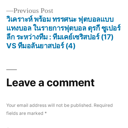
Previous
Previous Post
post:
วิเคราะห์ พร้อม ทรรศนะ ฟุตบอลแบบ
แทงบอล ในรายการฟุตบอล ตุรกี ซูเปอร์
ลีก ระหว่างทีม : ทีมเคย์เซริสปอร์ (17)
VS ทีมอลันยาสปอร์ (4)
Leave a comment
Your email address will not be published.
Required
fields are marked
*