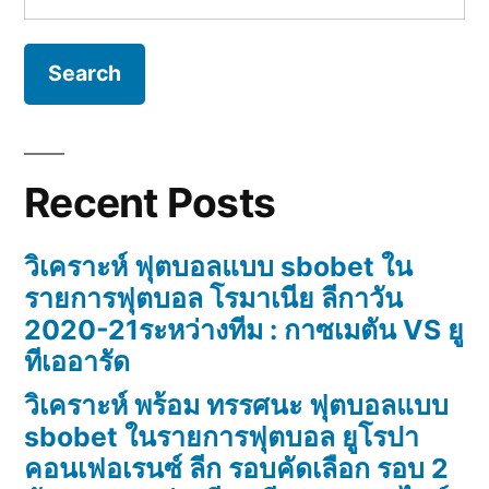
for:
Recent Posts
วิเคราะห์ ฟุตบอลแบบ sbobet ใน
รายการฟุตบอล โรมาเนีย ลีกาวัน
2020-21ระหว่างทีม : กาซเมตัน VS ยู
ทีเออารัด
วิเคราะห์ พร้อม ทรรศนะ ฟุตบอลแบบ
sbobet ในรายการฟุตบอล ยูโรปา
คอนเฟอเรนซ์ ลีก รอบคัดเลือก รอบ 2